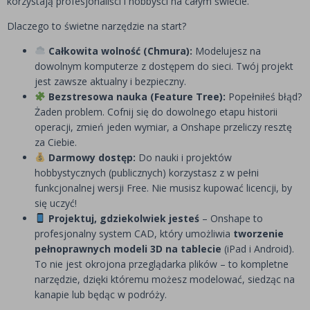
korzystają profesjonaliści i hobbyści na całym świecie.
Dlaczego to świetne narzędzie na start?
Całkowita wolność (Chmura):
Modelujesz na
dowolnym komputerze z dostępem do sieci. Twój projekt
jest zawsze aktualny i bezpieczny.
Bezstresowa nauka (Feature Tree):
Popełniłeś błąd?
Żaden problem. Cofnij się do dowolnego etapu historii
operacji, zmień jeden wymiar, a Onshape przeliczy resztę
za Ciebie.
Darmowy dostęp:
Do nauki i projektów
hobbystycznych (publicznych) korzystasz z w pełni
funkcjonalnej wersji Free. Nie musisz kupować licencji, by
się uczyć!
Projektuj, gdziekolwiek jesteś
– Onshape to
profesjonalny system CAD, który umożliwia
tworzenie
pełnoprawnych modeli 3D na tablecie
(iPad i Android).
To nie jest okrojona przeglądarka plików – to kompletne
narzędzie, dzięki któremu możesz modelować, siedząc na
kanapie lub będąc w podróży.